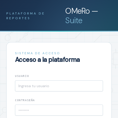
OMeRo —
PLATAFORMA DE
·
Suite
REPORTES
SISTEMA DE ACCESO
Acceso a la plataforma
USUARIO
CONTRASEÑA